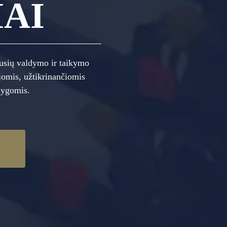
AI
usių valdymo ir taikymo
jomis, užtikrinančiomis
lygomis.