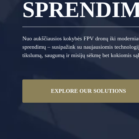
SPRENDIM
Nuo aukščiausios kokybės FPV dronų iki modernia
sprendimų – susipažink su naujausiomis technologi
tikslumą, saugumą ir misijų sėkmę bet kokiomis są
EXPLORE OUR SOLUTIONS