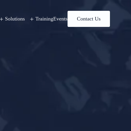
+
+
Solutions
Training
Events
Contact Us