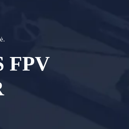
ė.
 FPV
R